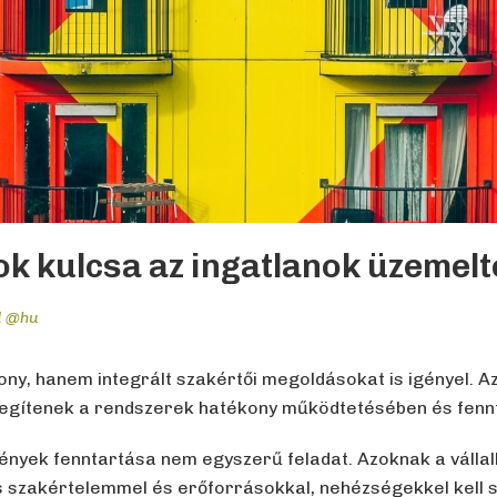
sok kulcsa az ingatlanok üzemel
d @hu
y, hanem integrált szakértői megoldásokat is igényel. Az
segítenek a rendszerek hatékony működtetésében és fenn
tmények fenntartása nem egyszerű feladat. Azoknak a vál
 szakértelemmel és erőforrásokkal, nehézségekkel kell s