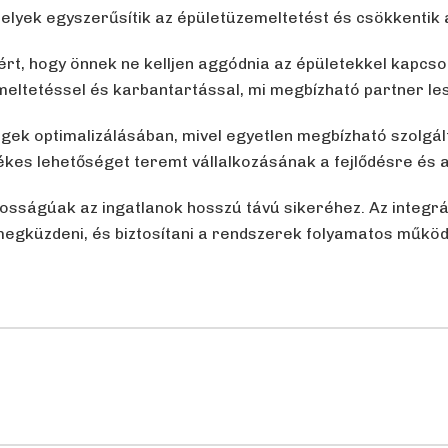
elyek egyszerűsítik az épületüzemeltetést és csökkentik
rt, hogy önnek ne kelljen aggódnia az épületekkel kapcsol
emeltetéssel és karbantartással, mi megbízható partner l
ségek optimalizálásában, mivel egyetlen megbízható szolgá
ékes lehetőséget teremt vállalkozásának a fejlődésre és 
osságúak az ingatlanok hosszú távú sikeréhez. Az integrál
 megküzdeni, és biztosítani a rendszerek folyamatos műkö