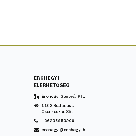
ÉRCHEGYI
ELÉRHETŐSÉG
Érchegyi Generál Kft.
1103 Budapest,
Cserkesz u. 85.
+36205850200
erchegyi@erchegyi.hu