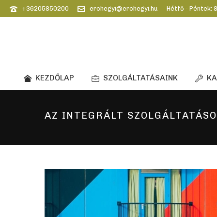
+36205850200
erchegyi@erchegyi.hu
Hétfő - Péntek: 8
KEZDŐLAP
SZOLGÁLTATÁSAINK
KA
AZ INTEGRÁLT SZOLGÁLTATÁS