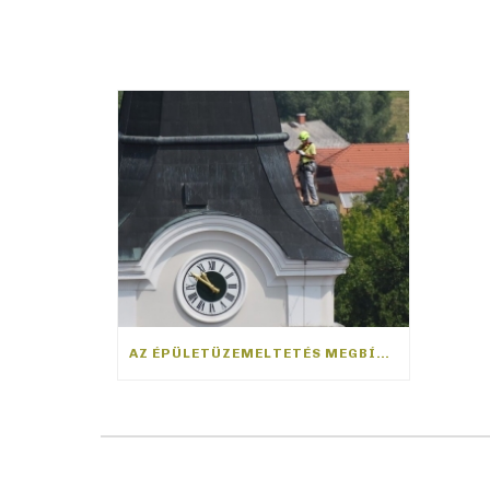
AZ ÉPÜLETÜZEMELTETÉS MEGBÍZHATÓ TÁMOGATÓJA VÁLLALKOZÁSÁNAK