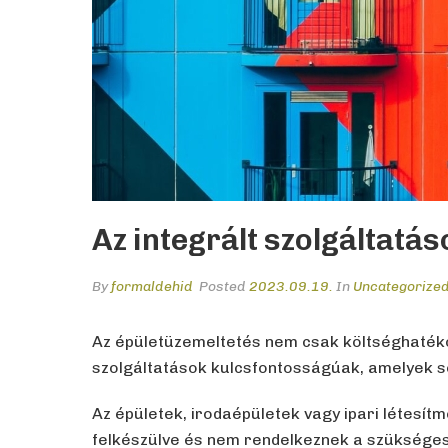
Az integrált szolgáltatá
By
formaldehid
Posted
2023.09.19.
In
Uncategorize
Az épületüzemeltetés nem csak költséghatékon
szolgáltatások kulcsfontosságúak, amelyek 
Az épületek, irodaépületek vagy ipari létesí
felkészülve és nem rendelkeznek a szükséges