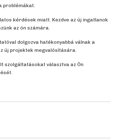
 a problémákat.
atos kérdések miatt. Kezdve az új ingatlanok
eszünk az ön számára.
ltatóval dolgozva hatékonyabbá válnak a
az új projektek megvalósítására.
t szolgáltatásokat választva az Ön
dését.