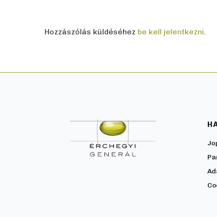
Hozzászólás küldéséhez
be kell jelentkezni
.
H
Jo
Pa
Ad
Co