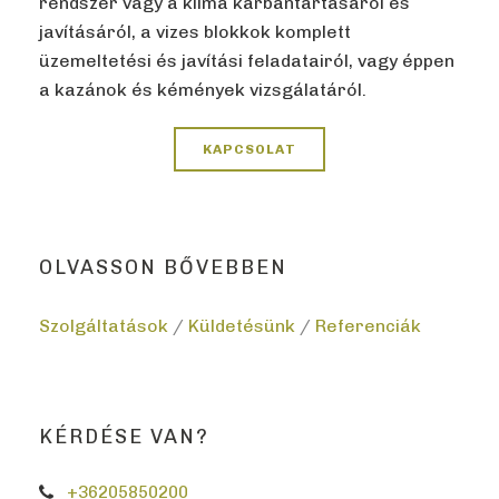
rendszer vagy a klíma karbantartásáról és
javításáról, a vizes blokkok komplett
üzemeltetési és javítási feladatairól, vagy éppen
a kazánok és kémények vizsgálatáról.
KAPCSOLAT
OLVASSON BŐVEBBEN
Szolgáltatások
/
Küldetésünk
/
Referenciák
KÉRDÉSE VAN?
+36205850200