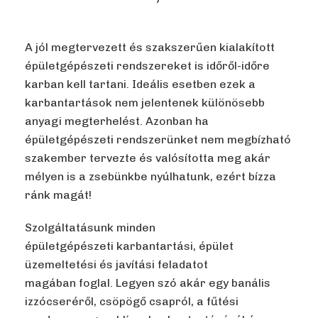
A jól megtervezett és szakszerűen kialakított
épületgépészeti rendszereket is időről-időre
karban kell tartani. Ideális esetben ezek a
karbantartások nem jelentenek különösebb
anyagi megterhelést. Azonban ha
épületgépészeti rendszerünket nem megbízható
szakember tervezte és valósította meg akár
mélyen is a zsebünkbe nyúlhatunk, ezért bízza
ránk magát!
Szolgáltatásunk minden
épületgépészeti karbantartási, épület
üzemeltetési és javítási feladatot
magában foglal. Legyen szó akár egy banális
izzócseréről, csöpögő csapról, a fűtési