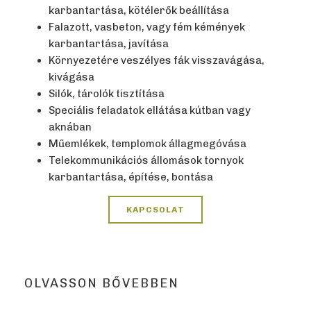
karbantartása, kötélerők beállítása
Falazott, vasbeton, vagy fém kémények
karbantartása, javítása
Környezetére veszélyes fák visszavágása,
kivágása
Silók, tárolók tisztítása
Speciális feladatok ellátása kútban vagy
aknában
Műemlékek, templomok állagmegóvása
Telekommunikációs állomások tornyok
karbantartása, építése, bontása
KAPCSOLAT
OLVASSON BŐVEBBEN