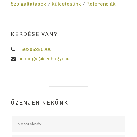
Szolgáltatások
/
Küldetésünk
/
Referenciák
KÉRDÉSE VAN?
+36205850200
erchegyi@erchegyi.hu
ÜZENJEN NEKÜNK!