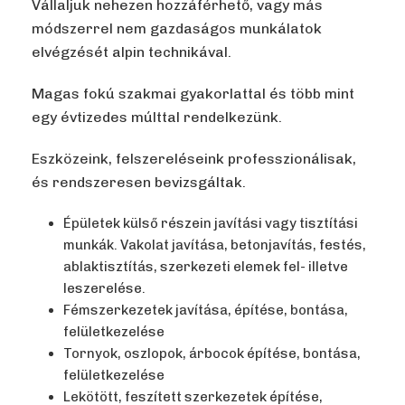
Vállaljuk nehezen hozzáférhető, vagy más
módszerrel nem gazdaságos munkálatok
elvégzését alpin technikával.
Magas fokú szakmai gyakorlattal és több mint
egy évtizedes múlttal rendelkezünk.
Eszközeink, felszereléseink professzionálisak,
és rendszeresen bevizsgáltak.
Épületek külső részein javítási vagy tisztítási
munkák. Vakolat javítása, betonjavítás, festés,
ablaktisztítás, szerkezeti elemek fel- illetve
leszerelése.
Fémszerkezetek javítása, építése, bontása,
felületkezelése
Tornyok, oszlopok, árbocok építése, bontása,
felületkezelése
Lekötött, feszített szerkezetek építése,