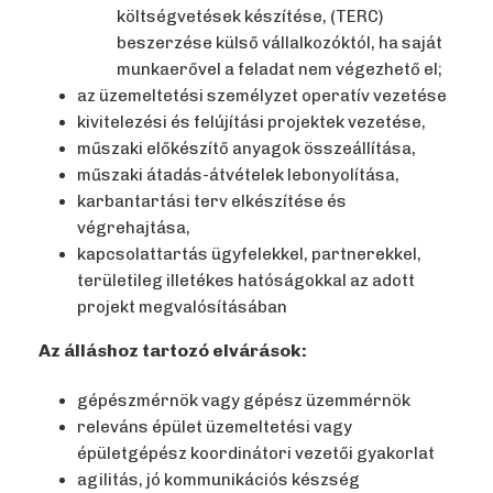
költségvetések készítése, (TERC)
beszerzése külső vállalkozóktól, ha saját
munkaerővel a feladat nem végezhető el;
az üzemeltetési személyzet operatív vezetése
kivitelezési és felújítási projektek vezetése,
műszaki előkészítő anyagok összeállítása,
műszaki átadás-átvételek lebonyolítása,
karbantartási terv elkészítése és
végrehajtása,
kapcsolattartás ügyfelekkel, partnerekkel,
területileg illetékes hatóságokkal az adott
projekt megvalósításában
Az álláshoz tartozó elvárások:
gépészmérnök vagy gépész üzemmérnök
releváns épület üzemeltetési vagy
épületgépész koordinátori vezetői gyakorlat
agilitás, jó kommunikációs készség