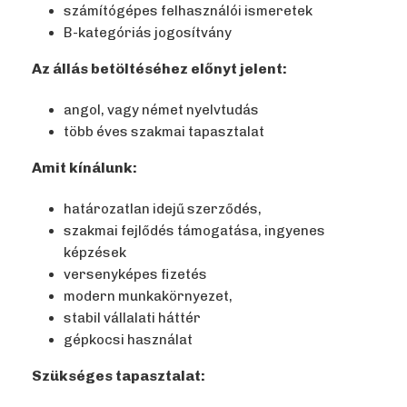
számítógépes felhasználói ismeretek
B-kategóriás jogosítvány
Az állás betöltéséhez előnyt jelent:
angol, vagy német nyelvtudás
több éves szakmai tapasztalat
Amit kínálunk:
határozatlan idejű szerződés,
szakmai fejlődés támogatása, ingyenes
képzések
versenyképes fizetés
modern munkakörnyezet,
stabil vállalati háttér
gépkocsi használat
Szükséges tapasztalat: