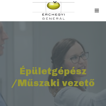
Épületgépész
/Műszaki vezető