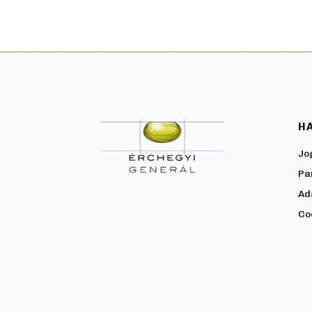
H
Jo
Pa
Ad
Co