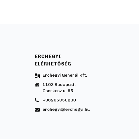
ÉRCHEGYI
ELÉRHETŐSÉG
Érchegyi Generál Kft.
1103 Budapest,
Cserkesz u. 85.
+36205850200
erchegyi@erchegyi.hu