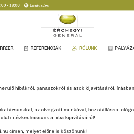
:00 - 18:00
Languages
RRIER
REFERENCIÁK
RÓLUNK
PÁLYÁZ
erülő hibákról, panaszokról és azok kijavításáról, írásb
társunkkal, az elvégzett munkával, hozzáállással elégede
elül intézkedhessünk a hiba kijavításáról!
hu címen, melyet előre is köszönünk!