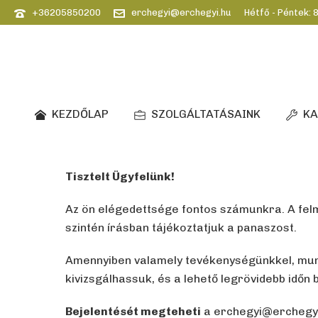
+36205850200
erchegyi@erchegyi.hu
Hétfő - Péntek: 8
KEZDŐLAP
SZOLGÁLTATÁSAINK
KA
Tisztelt Ügyfelünk!
Az ön elégedettsége fontos számunkra. A felm
szintén írásban tájékoztatjuk a panaszost.
Amennyiben valamely tevékenységünkkel, munka
kivizsgálhassuk, és a lehető legrövidebb időn b
Bejelentését megteheti
a erchegyi@erchegyi.