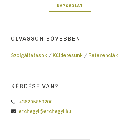
KAPCSOLAT
OLVASSON BŐVEBBEN
Szolgáltatások
/
Küldetésünk
/
Referenciák
KÉRDÉSE VAN?
+36205850200
erchegyi@erchegyi.hu